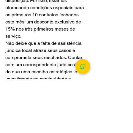
disposição. Por isso, estamos 
oferecendo condições especiais para 
os primeiros 10 contratos fechados 
este mês: um desconto exclusivo de 
15% nos três primeiros meses de 
serviço.
Não deixe que a falta de assistência 
jurídica local atrase seus casos e 
comprometa seus resultados. Contar 
com um correspondente jurídico é mais 
do que uma escolha estratégica; é um 
investimento na continuidade e 
sucesso dos seus projetos jurídicos.
Entre em contato hoje mesmo e 
garanta essa oportunidade única!
 Sua 
tranquilidade e a eficiência dos seus 
processos merecem o melhor suporte. 
Faça a escolha certa; escolha um 
correspondente jurídico.