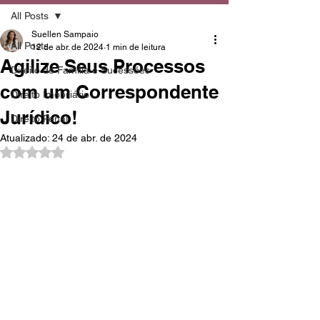
All Posts
Suellen Sampaio
All Posts
12 de abr. de 2024
1 min de leitura
Agilize Seus Processos
Direito de Família e Sucessões
com um Correspondente
Direito Imobiliário
Jurídico!
Direito Penal
Atualizado:
24 de abr. de 2024
Avaliado com NaN de 5 estrelas.