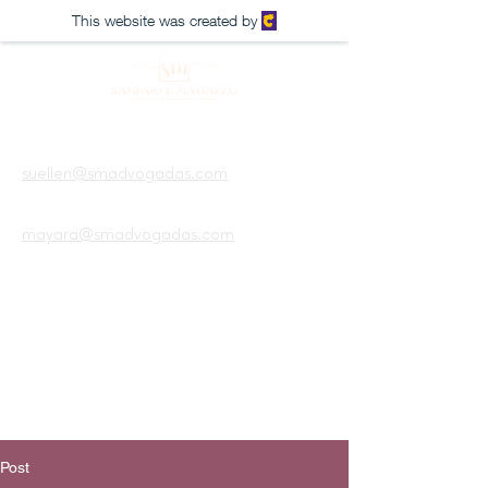
This website was created by
suellen@smadvogadas.com
mayara@smadvogadas.com
Agendar a reunião
Post