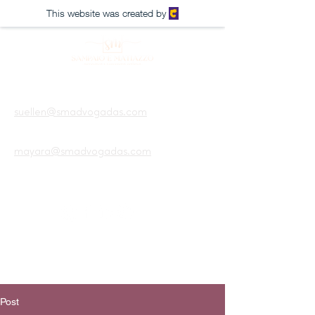
This website was created by
suellen@smadvogadas.com
mayara@smadvogadas.com
Agendar a reunião
Post