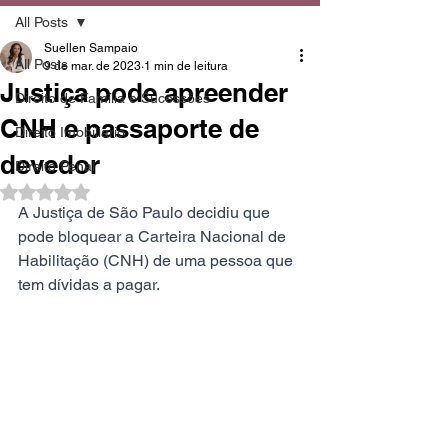
All Posts
Suellen Sampaio
All Posts
9 de mar. de 2023
1 min de leitura
Justiça pode apreender
Direito de Família e Sucessões
CNH e passaporte de
Direito Imobiliário
devedor
Direito Penal
Avaliado com NaN de 5 estrelas.
A Justiça de São Paulo decidiu que 
pode bloquear a Carteira Nacional de 
Habilitação (CNH) de uma pessoa que 
tem dívidas a pagar. 