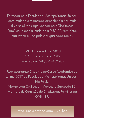
SÓCIA
Formada pela Faculdade Metropolitanas Unidas,
com mais de oito anos de experiência nas mais
diversas áreas, apaixonada pelo Direito das
Famílias, especializada pela PUC-SP, feminista,
paulistana e luta pela desigualdade racial.
DIPLOMAS
2018
FMU, Universidade,
2019
PUC, Universidade,
Inscrição na OAB/SP - 452.957
Representante Discente do Corpo Acadêmico da
2017
turma
da Faculdade Metropolitanas Unidas -
São Paulo.
Membro da OAB Jovem Advocaia Subseção Sé.
Membro do Comissão de Direitos das Famílias da
OAB - SP.
Entre em contato com Suellen