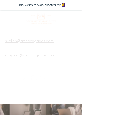
This website was created by
suellen@smadvogadas.com
mayara@smadvogadas.com
Agendar a reunião