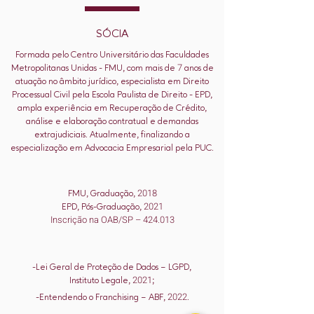
SÓCIA
Formada pelo Centro Universitário das Faculdades
7
Metropolitanas Unidas - FMU, com mais de
anos de
atuação no âmbito jurídico, especialista em Direito
Processual Civil pela Escola Paulista de Direito - EPD,
ampla experiência em Recuperação de Crédito,
análise e elaboração contratual e demandas
extrajudiciais. Atualmente, finalizando a
especialização em Advocacia Empresarial pela PUC.
DIPLOMAS
2018
FMU, Graduação,
2021
EPD, Pós-Graduação,
Inscrição na OAB/SP – 424.013
CURSOS
-Lei Geral de Proteção de Dados – LGPD,
20
21
Instituto Legale,
;
2022
-Entendendo o Franchising – ABF,
.